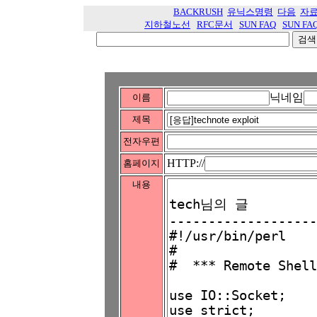
BACKRUSH
유닉스명령
다음
자
지하철노선
RFC문서
SUN FAQ
SUN FA
닉네임
이름
제목
전자우편
HTTP://
홈페이지
내용