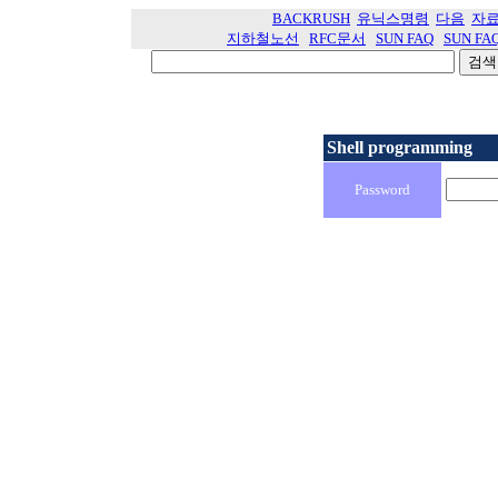
BACKRUSH
유닉스명령
다음
자
지하철노선
RFC문서
SUN FAQ
SUN FA
Shell programming
Password