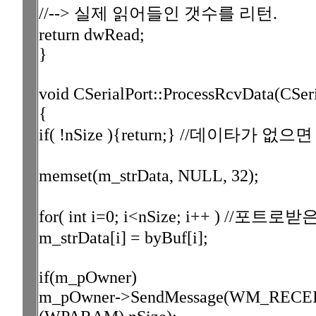
//--> 실제 읽어들인 갯수를 리턴.
return dwRead;
}
void CSerialPort::ProcessRcvData(CSeri
{
if( !nSize ){return;} //데이타가 없으면
memset(m_strData, NULL, 32);
for( int i=0; i<nSize; i++ )
m_strData[i] = byBuf[i];
if(m_pOwner)
m_pOwner->SendMessage(WM_RECEI