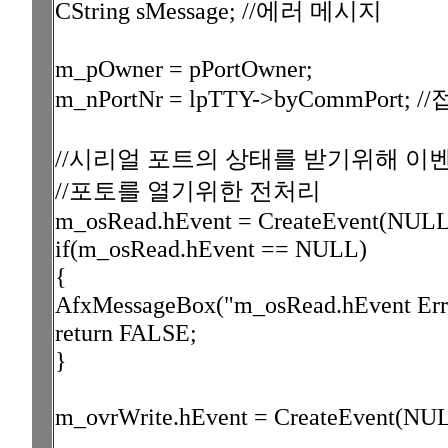
CString sMessage; //에러 메시지
m_pOwner = pPortOwner;
m_nPortNr = lpTTY->byCommPort; /
//시리얼 포트의 상태를 받기위해 이
//포토를 열기위한 전처리
m_osRead.hEvent = CreateEvent(NUL
if(m_osRead.hEvent == NULL)
{
AfxMessageBox("m_osRead.hEvent Erro
return FALSE;
}
m_ovrWrite.hEvent = CreateEvent(N