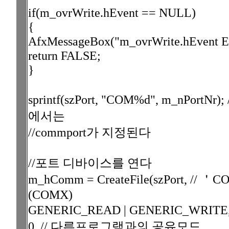
if(m_ovrWrite.hEvent == NULL)
{
AfxMessageBox("m_ovrWrite.hEvent Er
return FALSE;
}
sprintf(szPort, "COM%d", m_n
에서는
//commport가 지정된다
//포트 디바이스를 연다
m_hComm = CreateFile(szPort, // ＇CO
(COMX)
GENERIC_READ | GENERIC_WRI
0, // 다른프로그램과의 공유모드