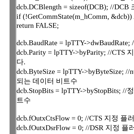
dcb.DCBlength = sizeof(DCB); //D
if (!GetCommState(m_hComm, &dcb
return FALSE;
dcb.BaudRate = lpTTY->dwBaudRa
dcb.Parity = lpTTY->byParity;
다.
dcb.ByteSize = lpTTY->byByteSize;
되는 데이터 비트수
dcb.StopBits = lpTTY->byStop
트수
dcb.fOutxCtsFlow = 0; //CTS
dcb.fOutxDsrFlow = 0; //DSR 