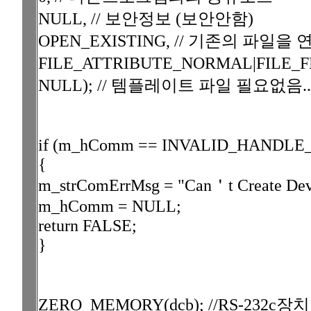
NULL, // 보안정보 (보안안함)
OPEN_EXISTING, // 기존의 파일을 연
FILE_ATTRIBUTE_NORMAL|FILE
NULL); // 템플레이트 파일 필요없음..templa
if (m_hComm == INVALID_HANDLE
{
m_strComErrMsg = "Can＇t Create Devi
m_hComm = NULL;
return FALSE;
}
ZERO_MEMORY(dcb); //RS-23