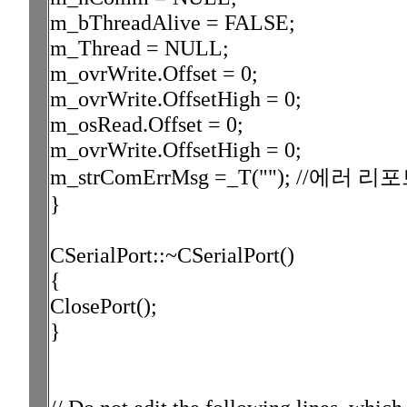
m_bThreadAlive = FALSE;
m_Thread = NULL;
m_ovrWrite.Offset = 0;
m_ovrWrite.OffsetHigh = 0;
m_osRead.Offset = 0;
m_ovrWrite.OffsetHigh = 0;
m_strComErrMsg =_T(""); //에
}
CSerialPort::~CSerialPort()
{
ClosePort();
}