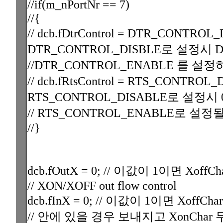
//if(m_nPortNr == 7)
//{
// dcb.fDtrControl = DTR_CONTR
DTR_CONTROL_DISBLE로 설정시 
//DTR_CONTROL_ENABLE 를 설
// dcb.fRtsControl = RTS_CONTRO
RTS_CONTROL_DISABLE로 설정시
// RTS_CONTROL_ENABLE로 설정
//}
dcb.fOutX = 0; // 이값이 1이면 Xo
// XON/XOFF out flow control
dcb.fInX = 0; // 이값이 1이면 Xo
// 안에 있을 경우 보내지고 XonChar