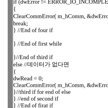
if (dwError != ERROR_IO_INCO
{
ClearCommError( m_hComm, &dwErro
break;
} //End of four if
} //End of first while
}//End of third if
else //데이터가 없다면
{
dwRead = 0;
ClearCommError( m_hComm, &dwErrorF
}//third if for end of else
} //end of second if
} //End of firat if