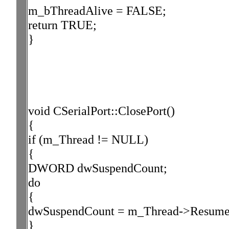
m_bThreadAlive = FALSE;
return TRUE;
}
void CSerialPort::ClosePort()
{
if (m_Thread != NULL)
{
DWORD dwSuspendCount;
do
{
dwSuspendCount = m_Thread->Resume
}