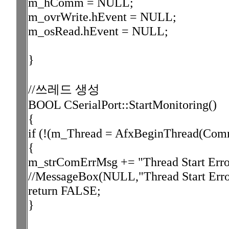
m_hComm = NULL;
m_ovrWrite.hEvent = NULL;
m_osRead.hEvent = NULL;
}
//쓰레드 생성
BOOL CSerialPort::StartMonitoring()
{
if (!(m_Thread = AfxBeginThread(Comm
{
m_strComErrMsg += "Thread Start Erro
//MessageBox(NULL,"Thread Start Er
return FALSE;
}