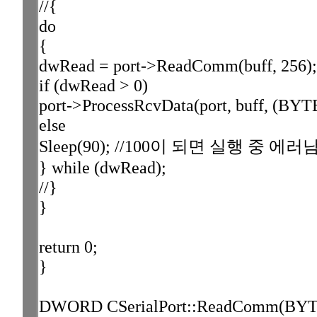
//{
do
{
dwRead = port->ReadComm(buff, 256);
if (dwRead > 0)
port->ProcessRcvData(port, buff, (BYT
else
Sleep(90); //100이 되면 실행 중 에러
} while (dwRead);
//}
}
return 0;
}
DWORD CSerialPort::ReadComm(BYT