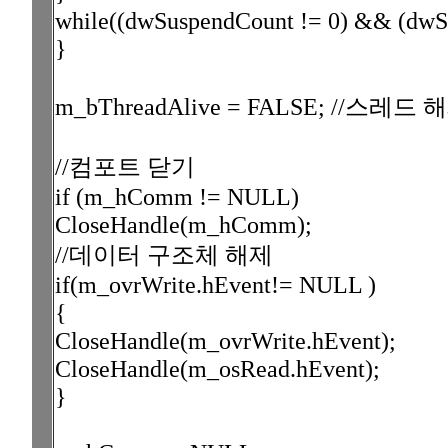
while((dwSuspendCount != 0) && (dwSus
}
m_bThreadAlive = FALSE; //스레드 
//컴포트 닫기
if (m_hComm != NULL)
CloseHandle(m_hComm);
//데이터 구조체 해제
if(m_ovrWrite.hEvent!= NULL )
{
CloseHandle(m_ovrWrite.hEvent);
CloseHandle(m_osRead.hEvent);
}