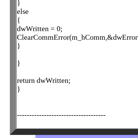
}
else
{
dwWritten = 0;
ClearCommError(m_hComm,&dwErrorFl
}
}
return dwWritten;
}
------------------------------------