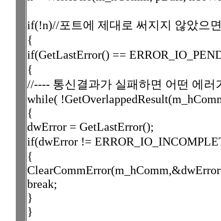
if(!n)//포트에 제대로 써지지 않았으
{
if(GetLastError() == ERROR_I
{
//---- 통신결과가 실패하면 어떤 에러가
while( !GetOverlappedResult(m_hCo
{
dwError = GetLastError();
if(dwError != ERROR_IO_INCO
{
ClearCommError(m_hComm,&dwErrorFl
break;
}
}