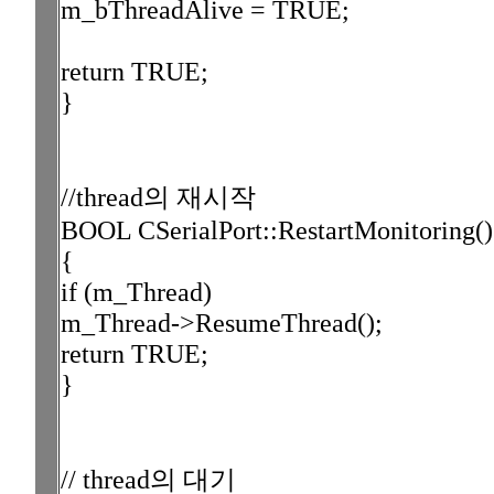
m_bThreadAlive = TRUE;
return TRUE;
}
//thread의 재시작
BOOL CSerialPort::RestartMonitoring()
{
if (m_Thread)
m_Thread->ResumeThread();
return TRUE;
}
// thread의 대기