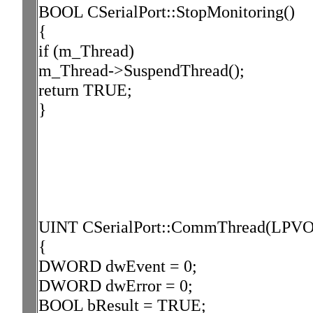
BOOL CSerialPort::StopMonitoring()
{
if (m_Thread)
m_Thread->SuspendThread();
return TRUE;
}
UINT CSerialPort::CommThread(LPVO
{
DWORD dwEvent = 0;
DWORD dwError = 0;
BOOL bResult = TRUE;