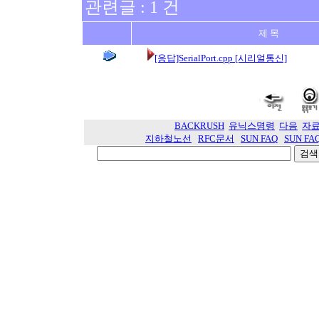
관련글 : 1 건
제 목
[응답]SerialPort.cpp [시리얼통신]
BACKRUSH
유닉스명령
다음
자
지하철노선
RFC문서
SUN FAQ
SUN FA