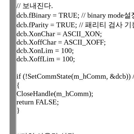
// 보내진다.
dcb.fBinary = TRUE; // binary m
dcb.fParity = TRUE; // 패리티 검사 기능 
dcb.XonChar = ASCII_XON;
dcb.XoffChar = ASCII_XOFF;
dcb.XonLim = 100;
dcb.XoffLim = 100;
if (!SetCommState(m_hComm, &dc
{
CloseHandle(m_hComm);
return FALSE;
}