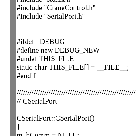
#include "CraneControl.h"
#include "SerialPort.h"
#ifdef _DEBUG
#define new DEBUG_NEW
#undef THIS_FILE
static char THIS_FILE[] = __FILE__;
#endif
////////////////////////////////////////////////////////
// CSerialPort
CSerialPort::CSerialPort()
{
m_hComm = NULL;