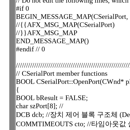
// Do not edit the following lines, whic
#if 0
BEGIN_MESSAGE_MAP(CSerialPort, 
//{{AFX_MSG_MAP(CSerialPort)
//}}AFX_MSG_MAP
END_MESSAGE_MAP()
#endif // 0
////////////////////////////////////////////////////////
// CSerialPort member functions
BOOL CSerialPort::OpenPort(CWnd*
{
BOOL bResult = FALSE;
char szPort[8]; //
DCB dcb; //장치 제어 블록 구조체 (Devic
COMMTIMEOUTS cto; //타임아웃값