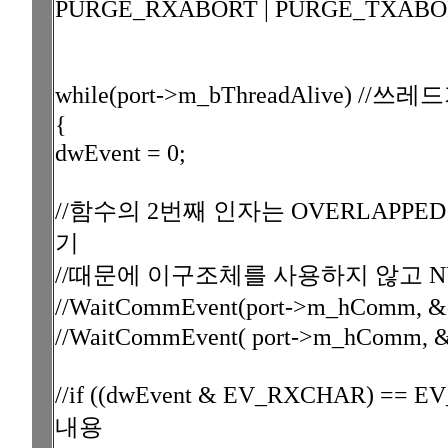
PURGE_RXABORT | PURGE_TXABO
while(port->m_bThreadAlive)
{
dwEvent = 0;
//함수의 2번째 인자는 OVERLAPP
기
//때문에 이구조체를 사용하지 않고 N
//WaitCommEvent(port->m_hCom
//WaitCommEvent( port->m_hComm, &
//if ((dwEvent & EV_RXCHAR)
내용