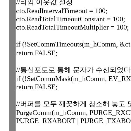
//타임 아웃값 설정
cto.ReadIntervalTimeout = 100;
cto.ReadTotalTimeoutConstant = 100;
cto.ReadTotalTimeoutMultiplier = 100;
if (!SetCommTimeouts(m_hComm
return FALSE;
//통신포토로 통해 문자가 수신되었다
if (!SetCommMask(m_hComm, EV_R
return FALSE;
//버퍼를 모두 깨끗하게 청소해 놓고
PurgeComm(m_hComm, PURGE_RXC
PURGE_RXABORT | PURGE_TXABO