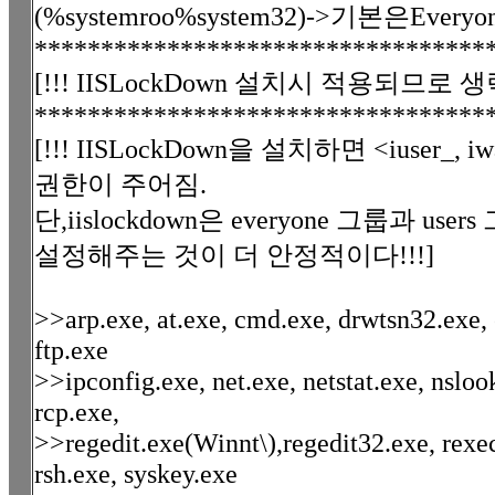
(%systemroo%system32)->기본은Everyone,
**********************************
[!!! IISLockDown 설치시 적용되므로 생
**********************************
[!!! IISLockDown을 설치하면 <iuser_
권한이 주어짐.
단,iislockdown은 everyone 그룹과
설정해주는 것이 더 안정적이다!!!]
>>arp.exe, at.exe, cmd.exe, drwtsn32.exe, e
ftp.exe
>>ipconfig.exe, net.exe, netstat.exe, nsloo
rcp.exe,
>>regedit.exe(Winnt\),regedit32.exe, rexec
rsh.exe, syskey.exe