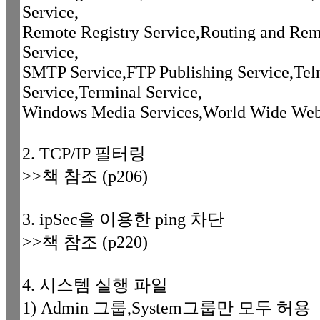
Service,
Remote Registry Service,Routing and Rem
Service,
SMTP Service,FTP Publishing Service,Teln
Service,Terminal Service,
Windows Media Services,World Wide Web 
2. TCP/IP 필터링
>>책 참조 (p206)
3. ipSec을 이용한 ping 차단
>>책 참조 (p220)
4. 시스템 실행 파일
1) Admin 그룹,System그룹만 모두 허용