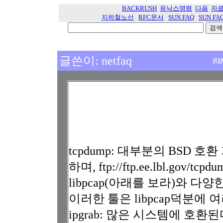
BACKRUSH
유닉스명령
다음
자
지하철노선
RFC문서
SUN FAQ
SUN FA
글쓴이: netfaq
[
tcpdump: 대부분의 BSD 
하며, ftp://ftp.ee.lbl.gov/tcpdu
libpcap(아래를 보라)와 다
이러한 툴은 libpcap덕분에
ipgrab: 많은 시스템에 호환된