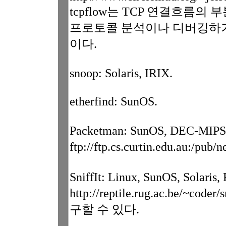
tcpflow는 TCP 연결흐름
프로토콜 분석이나 디버깅하
이다.
snoop: Solaris, IRIX.
etherfind: SunOS.
Packetman: SunOS, DEC-MIPS
ftp://ftp.cs.curtin.edu.au:
SniffIt: Linux, SunOS, Solar
http://reptile.rug.ac.be/~coder/
구할 수 있다.