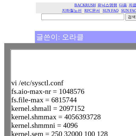
BACKRUSH
유닉스명령
다음
자
지하철노선
RFC문서
SUN FAQ
SUN FA
글쓴이: 오라클
vi /etc/sysctl.conf
fs.aio-max-nr = 1048576
fs.file-max = 6815744
kernel.shmall = 2097152
kernel.shmmax = 4056393728
kernel.shmmni = 4096
kernel.sem = 250 32000 100 128