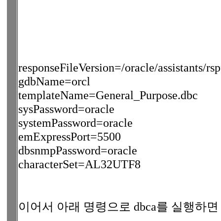
responseFileVersion=/oracle/assistants/
gdbName=orcl
templateName=General_Purpose.dbc
sysPassword=oracle
systemPassword=oracle
emExpressPort=5500
dbsnmpPassword=oracle
characterSet=AL32UTF8
이어서 아래 명령으로 dbca를 실행하면