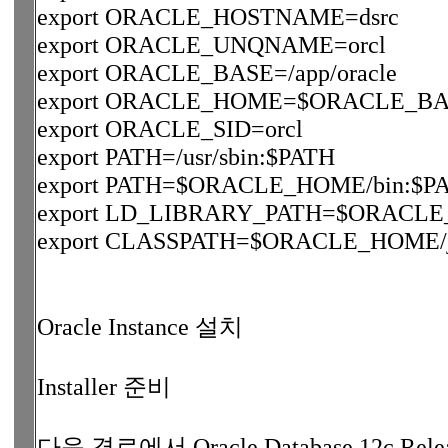
export ORACLE_HOSTNAME=dsrc
export ORACLE_UNQNAME=orcl
export ORACLE_BASE=/app/oracle
export ORACLE_HOME=$ORACLE_BAS
export ORACLE_SID=orcl
export PATH=/usr/sbin:$PATH
export PATH=$ORACLE_HOME/bin:$P
export LD_LIBRARY_PATH=$ORACLE_HOM
export CLASSPATH=$ORACLE_HOME/j
Oracle Instance 설치
Installer 준비
다음 경로에서 Oracle Database 12c