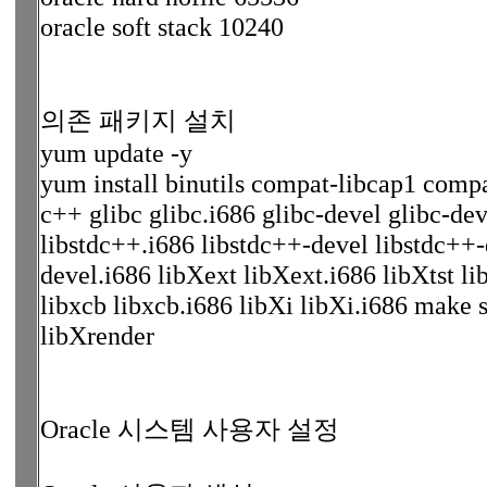
oracle soft stack 10240
의존 패키지 설치
yum update -y
yum install binutils compat-libcap1 comp
c++ glibc glibc.i686 glibc-devel glibc-dev
libstdc++.i686 libstdc++-devel libstdc++-d
devel.i686 libXext libXext.i686 libXtst l
libxcb libxcb.i686 libXi libXi.i686 mak
libXrender
Oracle 시스템 사용자 설정