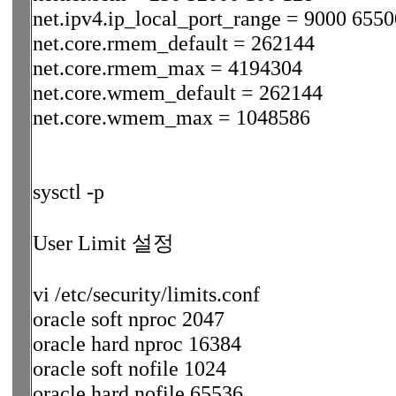
net.ipv4.ip_local_port_range = 9000 6550
net.core.rmem_default = 262144
net.core.rmem_max = 4194304
net.core.wmem_default = 262144
net.core.wmem_max = 1048586
sysctl -p
User Limit 설정
vi /etc/security/limits.conf
oracle soft nproc 2047
oracle hard nproc 16384
oracle soft nofile 1024
oracle hard nofile 65536