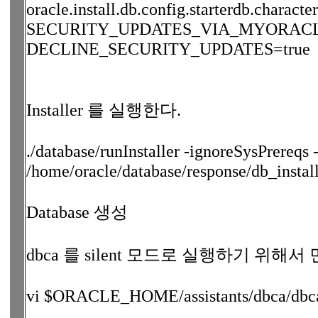
oracle.install.db.config.starterdb.chara
SECURITY_UPDATES_VIA_MYORACL
DECLINE_SECURITY_UPDATES=true
Installer 를 실행한다.
./database/runInstaller -ignoreSysPrereqs 
/home/oracle/database/response/db_install
Database 생성
dbca 를 silent 모드로 실행하기 위해서 먼
vi $ORACLE_HOME/assistants/dbca/dbca