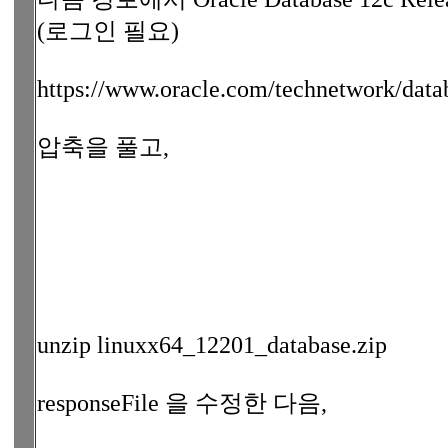
(로그인 필요)
https://www.oracle.com/technetwork/datab
압축을 풀고,
unzip linuxx64_12201_database.zip
responseFile 을 수정한 다음,