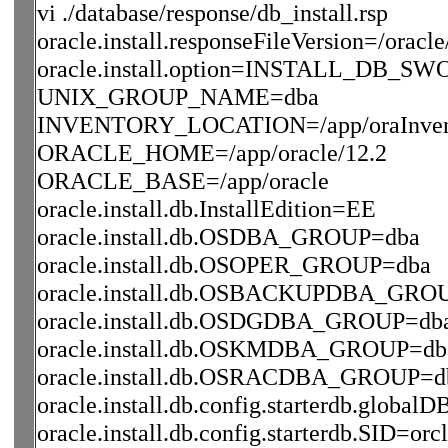
vi ./database/response/db_install.rsp
oracle.install.responseFileVersion=/oracl
oracle.install.option=INSTALL_DB_S
UNIX_GROUP_NAME=dba
INVENTORY_LOCATION=/app/oraInven
ORACLE_HOME=/app/oracle/12.2
ORACLE_BASE=/app/oracle
oracle.install.db.InstallEdition=EE
oracle.install.db.OSDBA_GROUP=dba
oracle.install.db.OSOPER_GROUP=dba
oracle.install.db.OSBACKUPDBA_GRO
oracle.install.db.OSDGDBA_GROUP=db
oracle.install.db.OSKMDBA_GROUP=db
oracle.install.db.OSRACDBA_GROUP=d
oracle.install.db.config.starterdb.globa
oracle.install.db.config.starterdb.SID=orcl