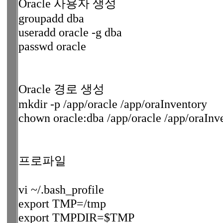
Oracle 사용자 생성
groupadd dba
useradd oracle -g dba
passwd oracle
Oracle 경로 생성
mkdir -p /app/oracle /app/oraInventory
chown oracle:dba /app/oracle /app/oraInv
프로파일
vi ~/.bash_profile
export TMP=/tmp
export TMPDIR=$TMP