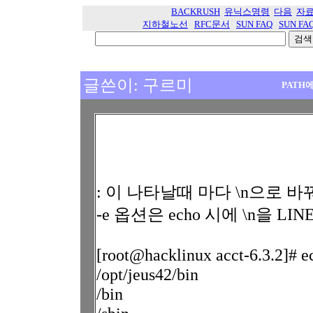
BACKRUSH
유닉스명령
다음
자
지하철노선
RFC문서
SUN FAQ
SUN FA
글쓴이: 구르미
PATH
: 이 나타날때 마다 \n으로 
-e 옵션은 echo 시에 \n을 
[root@hacklinux acct-6.3.2]# ec
/opt/jeus42/bin
/bin