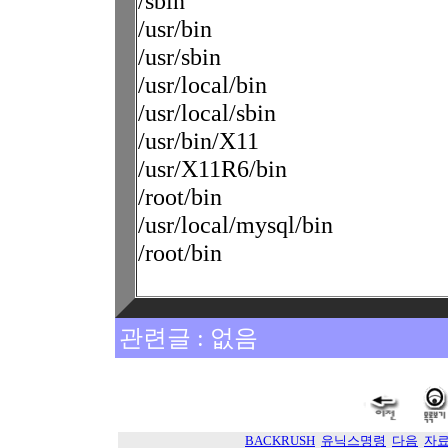
/sbin
/usr/bin
/usr/sbin
/usr/local/bin
/usr/local/sbin
/usr/bin/X11
/usr/X11R6/bin
/root/bin
/usr/local/mysql/bin
/root/bin
관련글 : 없음
BACKRUSH
유닉스명령
다음
자