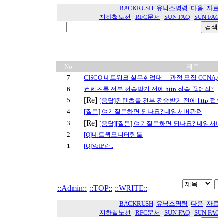
BACKRUSH
유닉스명령
다음
자
지하철노선
RFC문서
SUN FAQ
SUN FA
No
제목
7
CISCO 네트워크 실무취업대비 과정 모집 CCNA,
6
컨텐츠를 전부 전송받기 전에 http 접속 끊어짐?
[Re]
5
[응답]컨텐츠를 전부 전송받기 전에 http 
4
[질문] 여기질문하면 되나요? 네임서버관련
[Re]
3
[응답][질문] 여기질문하면 되나요? 네임
2
[Q]네트웍모니터링툴
1
[Q]VoIP란..
::Admin::
::TOP::
::WRITE::
BACKRUSH
유닉스명령
다음
자
지하철노선
RFC문서
SUN FAQ
SUN FA